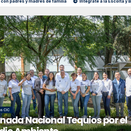
 y madres de familia
Intégrate a la Escolta y Banda de G
as CIC
IV Congreso Nacional de