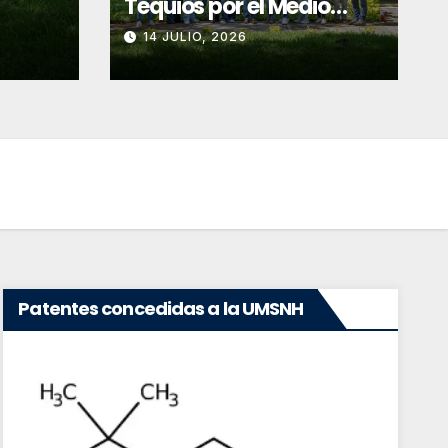
mantenimiento de equ
Tequios por el Medio
s”
prestación de servicio
Ambiente
1 JULIO, 2026
14 JULIO, 2026
especializados
Patentes concedidas a la UMSNH