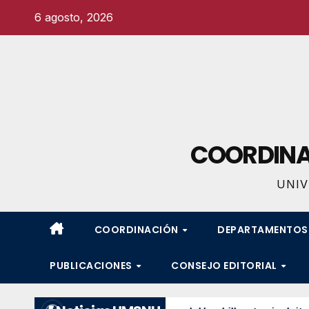
Ir
6 agosto, 2026
al
contenido
COORDINAC
UNIV
COORDINACIÓN
DEPARTAMENTO
PUBLICACIONES
CONSEJO EDITORIAL