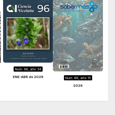
l
Núm. 96, año 34
ENE-ABR de 2026
Núm. 86, año 15
2026