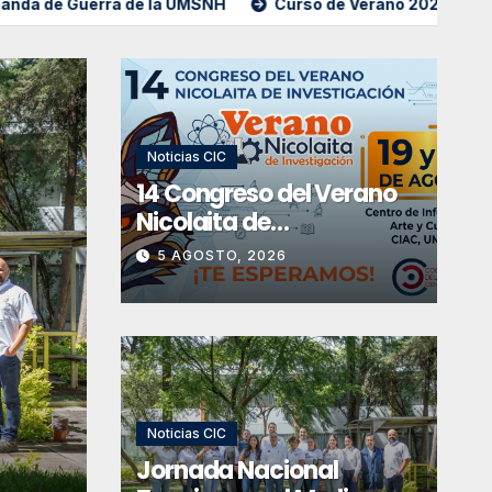
uerra de la UMSNH
Curso de Verano 2026 “Zorros Nicolait
Noticias CIC
14 Congreso del Verano
Nicolaita de
Investigación
5 AGOSTO, 2026
Convocatorias
Institucionales
Noticias CIC
Noticias CIC
CONVOCATORIA: Prog
Jornada Nacional