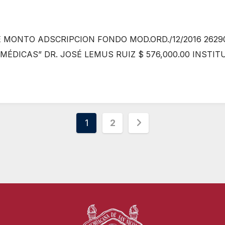
MONTO ADSCRIPCION FONDO MOD.ORD./12/2016 26290
DICAS” DR. JOSÉ LEMUS RUIZ $ 576,000.00 INSTIT
Paginación
1
2
de
entradas