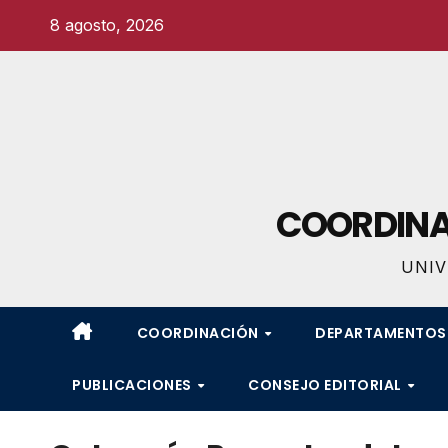
Ir
8 agosto, 2026
al
contenido
COORDINAC
UNIV
COORDINACIÓN
DEPARTAMENTO
PUBLICACIONES
CONSEJO EDITORIAL