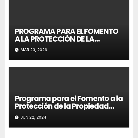
PROGRAMA PARA EL FOMENTO
A LA PROTECCIÓN DE LA
PROPIEDAD INTELECTUAL E
MAR 23, 2026
INDUSTRIAL DE LA UMSNH
Programa para el Fomento a la
Protección de la Propiedad
Intelectual e Industrial de la
JUN 22, 2024
UMSNH