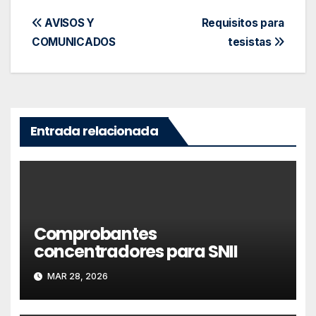
Navegación
AVISOS Y
Requisitos para
COMUNICADOS
tesistas
de
entradas
Entrada relacionada
Comprobantes
concentradores para SNII
MAR 28, 2026