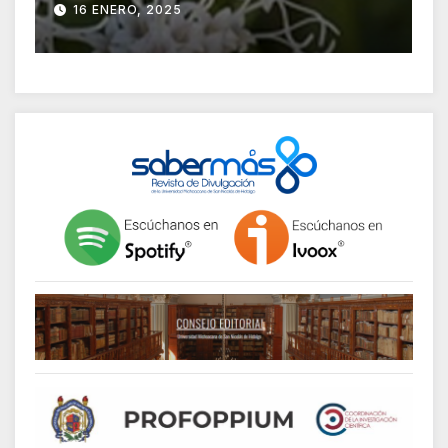
jocotepecana
r
16 ENERO, 2025
v