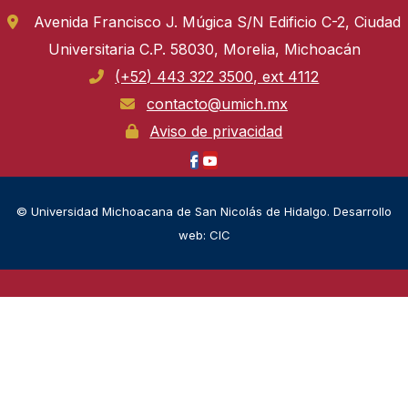
Avenida Francisco J. Múgica S/N Edificio C-2, Ciudad
Universitaria C.P. 58030, Morelia, Michoacán
(+52) 443 322 3500, ext 4112
contacto@umich.mx
Aviso de privacidad
© Universidad Michoacana de San Nicolás de Hidalgo. Desarrollo
web: CIC