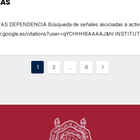
CAS
EPENDENCIA Búsqueda de señales asociadas a activida
ar.google.es/citations?user=qYCHHH8AAAAJ&hl INSTITU
Paginación
1
2
…
4
de
entradas