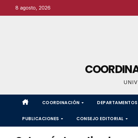
Ir
8 agosto, 2026
al
contenido
COORDINAC
UNIV
COORDINACIÓN
DEPARTAMENTO
PUBLICACIONES
CONSEJO EDITORIAL