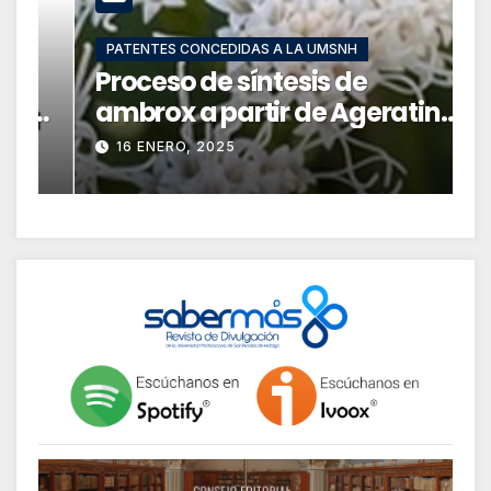
PATENTES CONCEDIDAS A LA UMSNH
Proceso de síntesis de
C
-
ambrox a partir de Ageratina
a
jocotepecana
r
16 ENERO, 2025
v